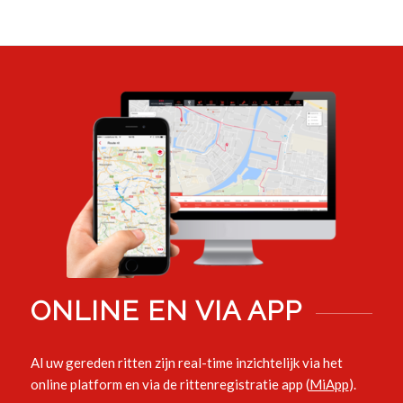
ONLINE EN VIA APP
Al uw gereden ritten zijn real-time inzichtelijk via het
online platform en via de rittenregistratie app (
MiApp
).