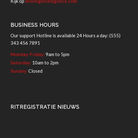
Kijk op
movingintelligence.com
BUSINESS HOURS
Our support Hotline is available 24 Hours a day: (555)
343 456 7891
Monday-Friday:
9am to 5pm
Saturday:
10am to 2pm
Sunday:
Closed
RITREGISTRATIE NIEUWS