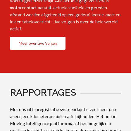
voertuigen inzichtelijk. Alle actuele gegevens zoals
motorcontact aan/uit, actuele snelheid en gereden
afstand worden afgebeeld op een gedetailleerde kaart en
in een tabeloverzicht. Live volgen is over de hele wereld
actief.
Meer over Live Volgen
RAPPORTAGES
Met ons rittenregistratie systeem kunt u veel meer dan
alleen een kilometeradministratie bijhouden. Het online
Moving Intelligence platform maakt het mogelijk om
realtime inzicht te krijgen in de actuele status van uw hele