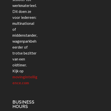
werkmaterieel.
Dit doen ze
voor iedereen:
multinational
of
middenstander,
wagenparkbeh
eerder of
trotse bezitter
van een
oldtimer.
Kijk op
movingintellig
ence.com
BUSINESS
HOURS