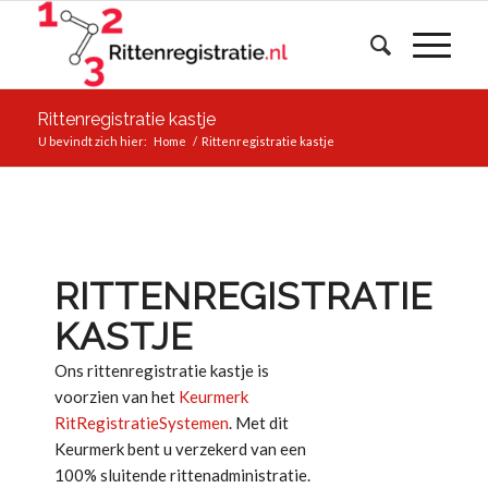
Rittenregistratie kastje
U bevindt zich hier:
Home
/
Rittenregistratie kastje
RITTENREGISTRATIE
KASTJE
Ons rittenregistratie kastje is
voorzien van het
Keurmerk
RitRegistratieSystemen
. Met dit
Keurmerk bent u verzekerd van een
100% sluitende rittenadministratie.