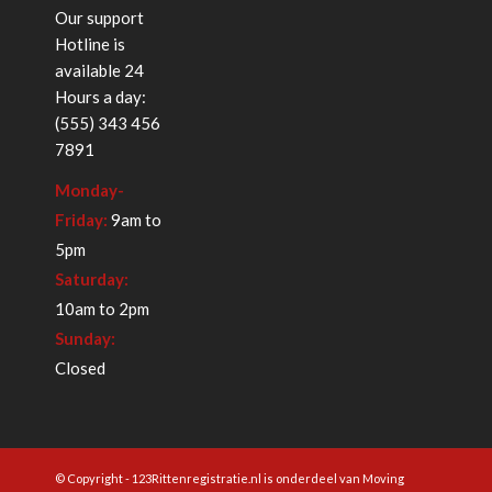
Our support
Hotline is
available 24
Hours a day:
(555) 343 456
7891
Monday-
Friday:
9am to
5pm
Saturday:
10am to 2pm
Sunday:
Closed
© Copyright - 123Rittenregistratie.nl is onderdeel van
Moving