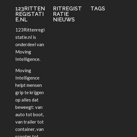
123RITTEN
RITREGIST
TAGS
REGISTATI
RATIE
E.NL
NIEUWS
123Rittenregi
statie.nl is
onderdeel van
Moving
Intelligence.
Moving
Intelligence
helpt mensen
grip te krijgen
op alles dat
beweegt: van
auto tot boot,
van trailer tot
container, van
scooter tot